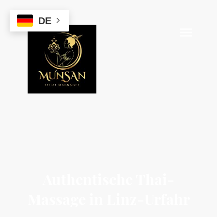
DE
Authentische Thai-
Massage in Linz-Urfahr