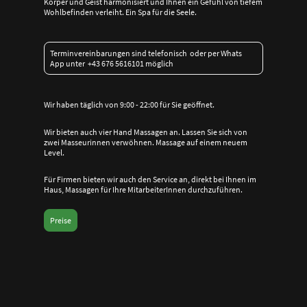
Körper und Geist harmonisiert und Ihnen ein Gefühl von tiefem
Wohlbefinden verleiht. Ein Spa für die Seele.
Terminvereinbarungen sind telefonisch oder per Whats
App unter +43 676 5616101 möglich
Wir haben täglich von 9:00 - 22:00 für Sie geöffnet.
Wir bieten auch vier Hand Massagen an. Lassen Sie sich von
zwei Masseurinnen verwöhnen. Massage auf einem neuem
Level.
Für Firmen bieten wir auch den Service an, direkt bei Ihnen im
Haus, Massagen für Ihre MitarbeiterInnen durchzuführen.
Preise